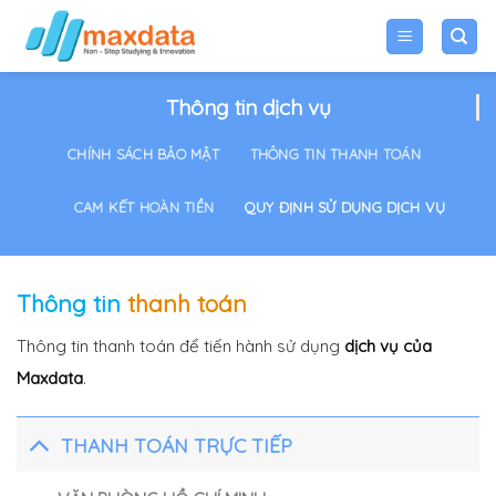
Skip
to
content
Thông tin dịch vụ
CHÍNH SÁCH BẢO MẬT
THÔNG TIN THANH TOÁN
CAM KẾT HOÀN TIỀN
QUY ĐỊNH SỬ DỤNG DỊCH VỤ
Thông tin
thanh toán
Thông tin thanh toán để tiến hành sử dụng
dịch vụ của
Maxdata
.
THANH TOÁN TRỰC TIẾP