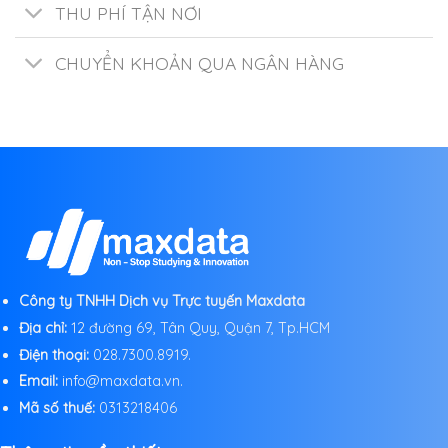
THU PHÍ TẬN NƠI
CHUYỂN KHOẢN QUA NGÂN HÀNG
Công ty TNHH Dịch vụ Trực tuyến Maxdata
Địa chỉ:
12 đường 69, Tân Quy, Quận 7, Tp.HCM
Điện thoại:
028.7300.8919.
Email:
info@maxdata.vn.
Mã số thuế:
0313218406